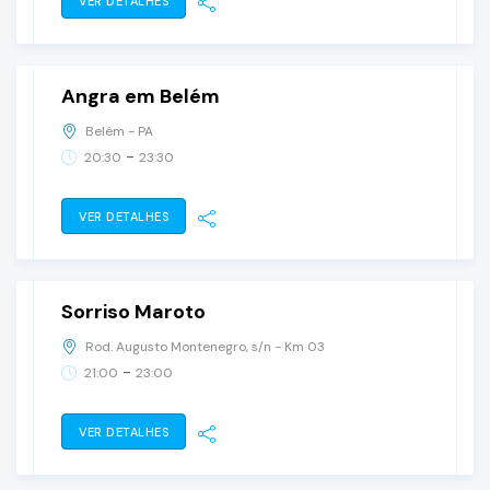
VER DETALHES
06
julho, 2025
domingo
Angra em Belém
Belém - PA
-
20:30
23:30
VER DETALHES
28
junho, 2025
sábado
Sorriso Maroto
Rod. Augusto Montenegro, s/n - Km 03
-
21:00
23:00
VER DETALHES