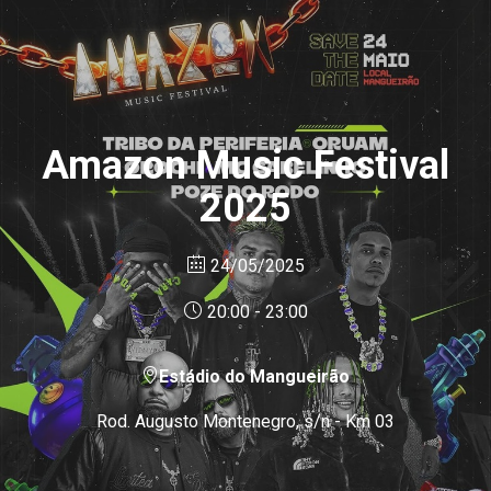
Amazon Music Festival
2025
24/05/2025
20:00 - 23:00
Estádio do Mangueirão
Rod. Augusto Montenegro, s/n - Km 03