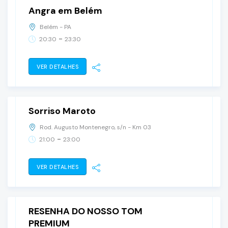
Angra em Belém
Belém - PA
-
20:30
23:30
VER DETALHES
28
junho, 2025
sábado
Sorriso Maroto
Rod. Augusto Montenegro, s/n - Km 03
-
21:00
23:00
VER DETALHES
20
setembro, 2025
sábado
RESENHA DO NOSSO TOM
PREMIUM